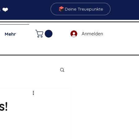
 ❤️
Deine Treuepunkte
Anmelden
Mehr
s!