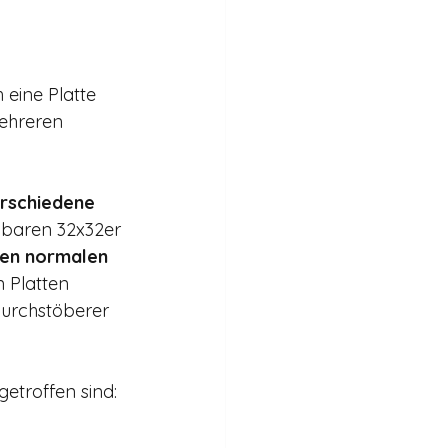
 eine Platte 
mehreren 
erschiedene 
ubaren 32x32er 
den normalen 
 Platten 
urchstöberer 
etroffen sind: