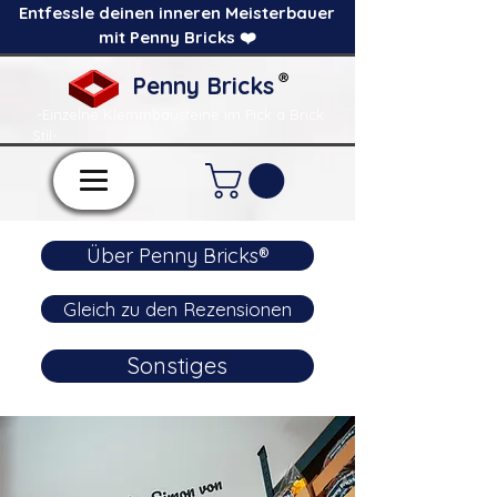
Entfessle deinen inneren Meisterbauer
mit Penny Bricks ❤️
®
Penny Bricks
-Einzelne Klemmbausteine im Pick a Brick
Stil-
Über Penny Bricks®
Gleich zu den Rezensionen
Sonstiges