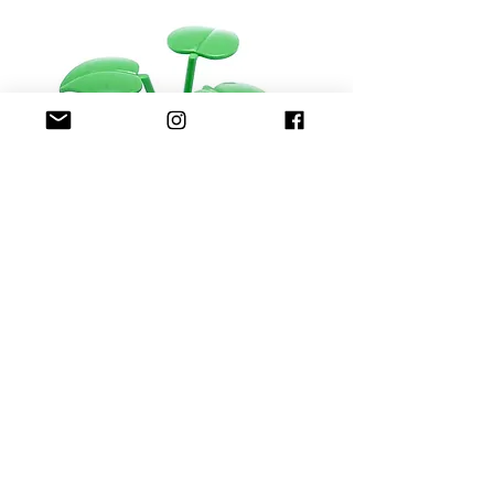
"Super Online-Shop.
Super schnelle Lieferung.
Super tolle Verpackung. Macht weiter
so @pennybricks"
Christoph
("kolonialbeamterdemartinez")