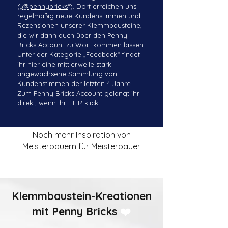
(„
@pennybricks
“). Dort erreichen uns
regelmäßig neue Kundenstimmen und
Rezensionen unserer Klemmbausteine,
die wir dann auch über den Penny
Bricks Account zu Wort kommen lassen.
Unter der Kategorie „Feedback“ findet
ihr hier eine mittlerweile stark
angewachsene Sammlung von
Kundenstimmen der letzten 4 Jahre.
Zum Penny Bricks Account gelangt ihr
direkt, wenn ihr
HIER
klickt.
Noch mehr Inspiration von
Meisterbauern für Meisterbauer.
Klemmbaustein-Kreationen
mit Penny Bricks
❤️