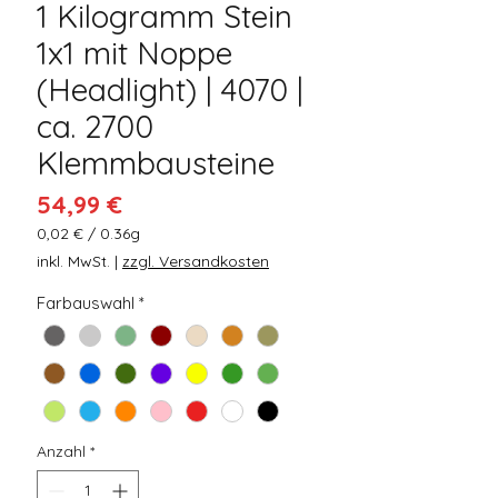
1 Kilogramm Stein
1x1 mit Noppe
(Headlight) | 4070 |
ca. 2700
Klemmbausteine
Preis
54,99 €
0,02 €
/
0.36g
0,02 €
inkl. MwSt.
|
zzgl. Versandkosten
pro
0.36
Farbauswahl
*
Gramm
Anzahl
*