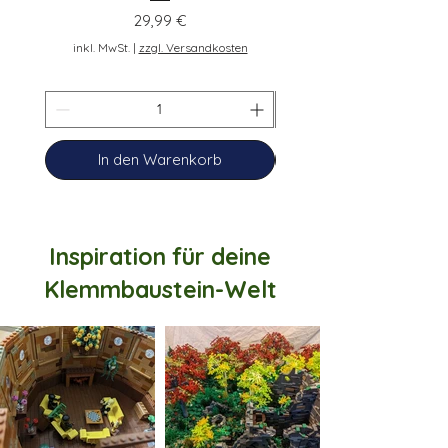
Preis
29,99 €
inkl. MwSt.
inkl. MwSt.
|
zzgl. Versandkosten
In den Warenkorb
Inspiration für deine
Klemmbaustein-Welt