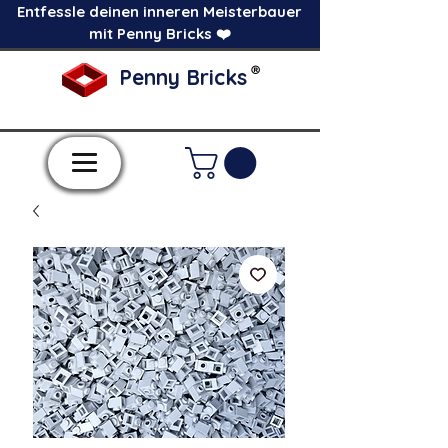
Entfessle deinen inneren Meisterbauer
mit Penny Bricks ❤️
®
Penny Bricks
-Einzelne Klemmbausteine im Pick a Brick
Stil-