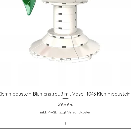
Klemmbaustein-Blumenstrauß mit Vase | 1043 Klemmbaustein
Schnellansicht
Preis
29,99 €
inkl. MwSt.
|
zzgl. Versandkosten