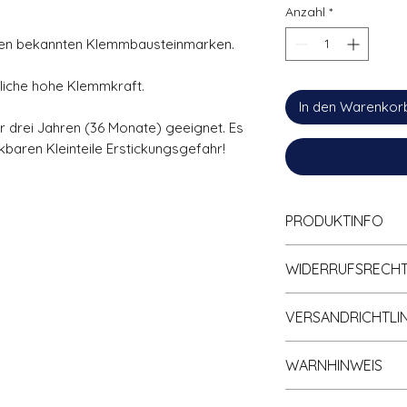
Anzahl
*
en bekannten Klemmbausteinmarken.
liche hohe Klemmkraft.
In den Warenkor
ter drei Jahren (36 Monate) geeignet. Es
baren Kleinteile Erstickungsgefahr!
PRODUKTINFO
Zu
100% kompa
WIDERRUFSRECH
Klemmbaustein
Hohe Qualität; 
Informationen zum 
Nichtabfärbend.
VERSANDRICHTLIN
gleichnamigen Rubr
Eigenhändig un
Richtlinien
).
Der Versand erfolg
verpackt.
WARNHINWEIS
Bearbeitungszeit de
Umweltfreundl
bei ein bis maxima
Verpackungsma
ACHTUNG! Nicht für