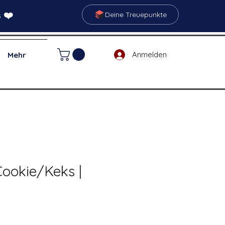
 ❤️
Deine Treuepunkte
Anmelden
Mehr
 Cookie/Keks |