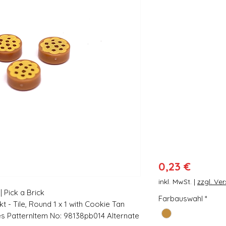
Preis
0,23 €
inkl. MwSt.
|
zzgl. Ve
 Pick a Brick
Farbauswahl
*
t - Tile, Round 1 x 1 with Cookie Tan
es PatternItem No: 98138pb014 Alternate