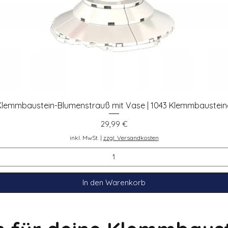
Klemmbaustein-Blumenstrauß mit Vase | 1043 Klemmbaustein
Schnellansicht
Preis
29,99 €
inkl. MwSt.
|
zzgl. Versandkosten
In den Warenkorb