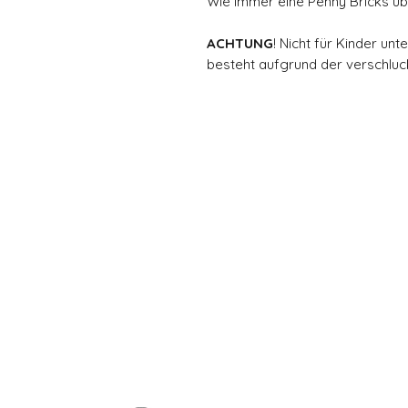
Wie immer eine Penny Bricks üb
ACHTUNG
! Nicht für Kinder un
besteht aufgrund der verschluck