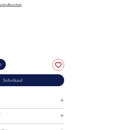
rsandkosten
b
Sofortkauf
tibel
mit anderen bekannten
T
marken.
Hohe Klemmkraft;
Widerrufsrecht finden Sie in der