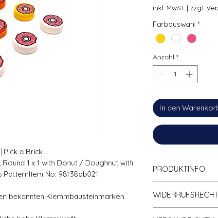
inkl. MwSt.
|
zzgl. Ve
Farbauswahl
*
Anzahl
*
In den Warenkor
 Pick a Brick
e, Round 1 x 1 with Donut / Doughnut with
PRODUKTINFO
es PatternItem No: 98138pb021
Zu
100% kompa
WIDERRUFSRECH
en bekannten Klemmbausteinmarken.
Klemmbaustein
Hohe Qualität; 
Informationen zum 