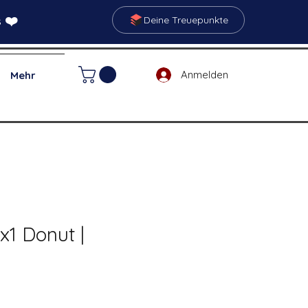
 ❤️
Deine Treuepunkte
Anmelden
Mehr
1x1 Donut |