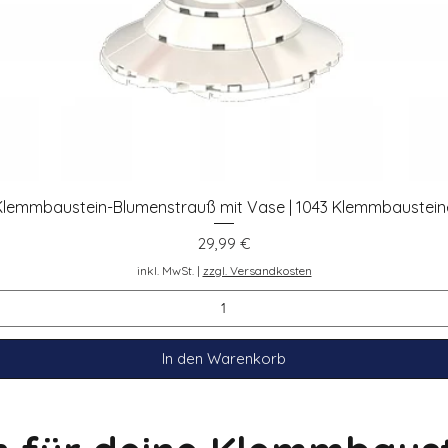
Klemmbaustein-Blumenstrauß mit Vase | 1043 Klemmbaustein
Schnellansicht
Preis
29,99 €
inkl. MwSt.
|
zzgl. Versandkosten
In den Warenkorb