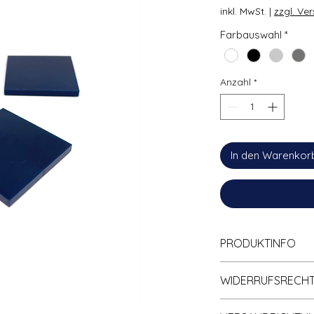
inkl. MwSt.
|
zzgl. Ve
Farbauswahl
*
Anzahl
*
In den Warenkor
PRODUKTINFO
Zu
100% kompa
WIDERRUFSRECH
Klemmbaustein
Hohe Qualität; 
Informationen zum 