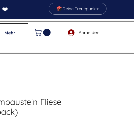
 ❤️
Deine Treuepunkte
Anmelden
Mehr
mbaustein Fliese
pack)