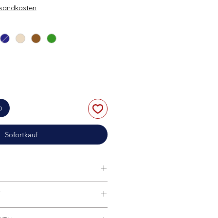
rsandkosten
b
Sofortkauf
tibel
mit anderen bekannten
T
marken.
Hohe Klemmkraft;
Widerrufsrecht finden Sie in der