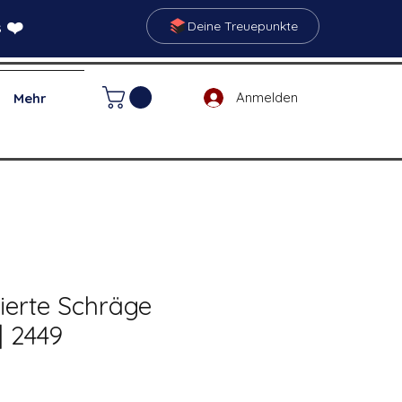
 ❤️
Deine Treuepunkte
Anmelden
Mehr
tierte Schräge
| 2449