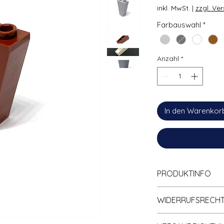
inkl. MwSt.
|
zzgl. Ve
Farbauswahl
*
Anzahl
*
In den Warenkor
PRODUKTINFO
Zu
100% kompa
WIDERRUFSRECH
Klemmbaustein
Hohe Qualität; 
Informationen zum 