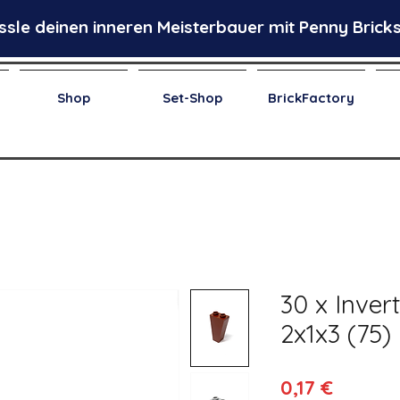
ssle deinen inneren Meisterbauer mit Penny Bricks
Shop
Set-Shop
BrickFactory
30 x Inver
2x1x3 (75) 
Preis
0,17 €