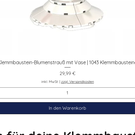
Klemmbaustein-Blumenstrauß mit Vase | 1043 Klemmbaustein
Schnellansicht
Preis
29,99 €
inkl. MwSt.
|
zzgl. Versandkosten
In den Warenkorb