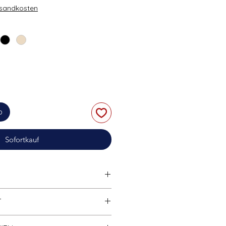
rsandkosten
b
Sofortkauf
tibel
mit anderen bekannten
T
marken.
Hohe Klemmkraft;
Widerrufsrecht finden Sie in der