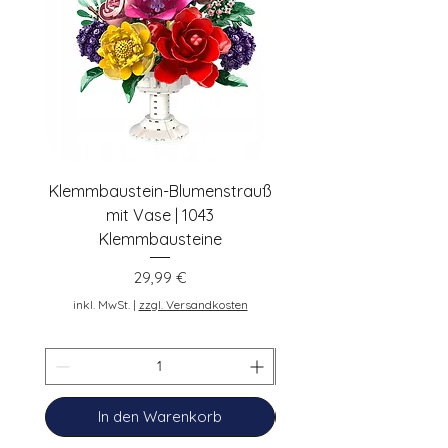
shop@pennybricks.de
Klemmbaustein-Blumenstrauß
Schwarze Klemmbaus
mit Vase | 1043
Rosen | 443 Klemmbau
Klemmbausteine
Preis
29,99 €
inkl. MwSt.
inkl. MwSt.
|
zzgl. Versandkosten
In den Warenkorb