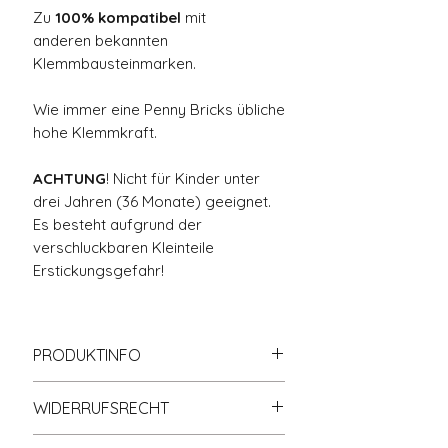
Zu
100% kompatibel
mit
anderen bekannten
Klemmbausteinmarken.
Wie immer eine Penny Bricks übliche
hohe Klemmkraft.
ACHTUNG
! Nicht für Kinder unter
drei Jahren (36 Monate) geeignet.
Es besteht aufgrund der
verschluckbaren Kleinteile
Erstickungsgefahr!
PRODUKTINFO
Zu
100% kompatibel
mit
WIDERRUFSRECHT
anderen bekannten
Klemmbausteinmarken.
Informationen zum Widerrufsrecht