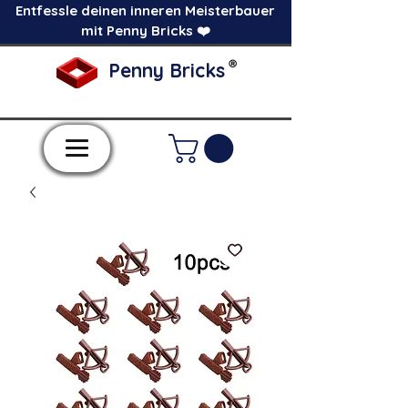
Entfessle deinen inneren Meisterbauer
mit Penny Bricks ❤️
®
Penny Bricks
-Einzelne Klemmbausteine im Pick a Brick
Stil-