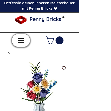
Entfessle deinen inneren Meisterbauer
mit Penny Bricks ❤️
®
Penny Bricks
-Einzelne Klemmbausteine im Pick a Brick
Stil-