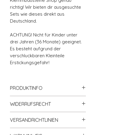
Klemmbausteine Shop genau
richtig! Wir bieten dir ausgesuchte
Sets wie dieses direkt aus
Deutschland.
ACHTUNG! Nicht für Kinder unter
drei Jahren (36 Monate) geeignet.
Es besteht aufgrund der
verschluckbaren Kleinteile
Erstickungsgefahr!
PRODUKTINFO
🧱 100% Kompatibel mit allen
WIDERRUFSRECHT
gängigen Klemmbaustein-
Systemen und Marken
Informationen zum Widerrufsrecht
📘 Gedruckte Anleitung – kein
VERSANDRICHTLINIEN
finden Sie in der gleichnamigen
PDF oder App nötig
Rubrik Widerrufsrecht (s.
Shop-
Der Versand erfolgt nach
♻️ Lieferung MIT Originalkarton –
Richtlinien
).