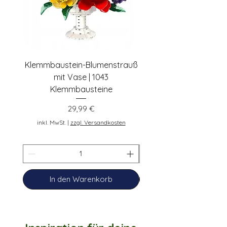
Klemmbaustein-Blumenstrauß
Schwarze Klemmbaus
mit Vase | 1043
Rosen | 443 Klemmbau
Klemmbausteine
Preis
29,99 €
inkl. MwSt.
inkl. MwSt.
|
zzgl. Versandkosten
In den Warenkorb