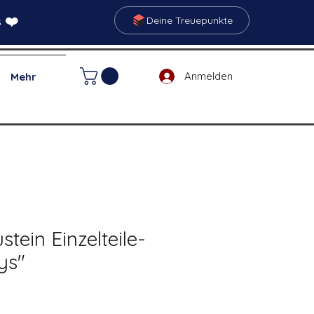
 ❤️
Deine Treuepunkte
Anmelden
Mehr
ein Einzelteile-
ys"