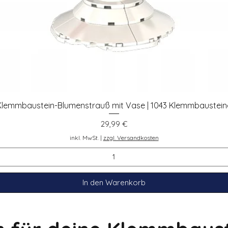
Klemmbaustein-Blumenstrauß mit Vase | 1043 Klemmbaustein
Schnellansicht
Preis
29,99 €
inkl. MwSt.
|
zzgl. Versandkosten
In den Warenkorb