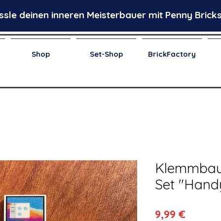
ssle deinen inneren Meisterbauer mit Penny Bricks
Shop
Set-Shop
BrickFactory
Klemmbaust
Set "Hand
Preis
9,99 €