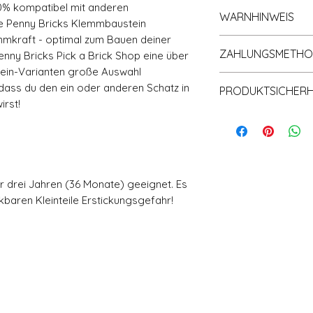
Der Versand erfolg
0% kompatibel mit anderen
verpackt.
WARNHINWEIS
Bearbeitungszeit de
e Penny Bricks Klemmbaustein
Umweltfreundl
bei ein bis maxima
Verpackungsma
emmkraft - optimal zum Bauen deiner
ACHTUNG! Nicht für
per Deutscher Pos
ZAHLUNGSMETH
aus Kraftpapier)
nny Bricks Pick a Brick Shop eine über
Monate) geeignet. 
Informationen finde
ein-Varianten große Auswahl
verschluckbaren Kle
Akzeptierte Zahlu
Versand und Rückg
 dass du den ein oder anderen Schatz in
PRODUKTSICHERHE
PAYPAL
rst!
Apple Pay
Zusätzlich neu erf
Überweisung in
(General Product S
Rechnung
Produktsicherheit:
SOFORT - Über
Giropay
Hersteller nach GP
ter drei Jahren (36 Monate) geeignet. Es
Kreditkarte
Penny Bricks®, Pen
baren Kleinteile Erstickungsgefahr!
Postadresse: Lentr
Warendorf, Deutsch
shop@pennybricks