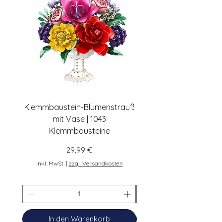
pennybricks.de -
shop@pennybricks.de
Klemmbaustein-Blumenstrauß
Schwarze Klemmbaus
mit Vase | 1043
Rosen | 443 Klemmbau
Klemmbausteine
Preis
29,99 €
inkl. MwSt.
inkl. MwSt.
|
zzgl. Versandkosten
In den Warenkorb