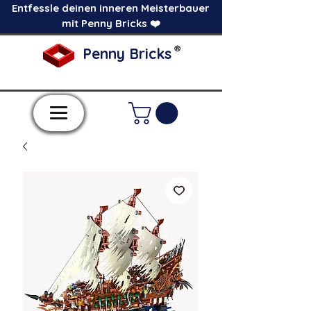
Entfessle deinen inneren Meisterbauer
mit Penny Bricks ❤️
®
Penny Bricks
-Einzelne Klemmbausteine im Pick a Brick
Stil-