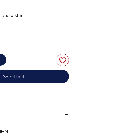
rsandkosten
b
Sofortkauf
tibel
mit anderen bekannten
T
marken.
Hohe Klemmkraft;
Widerrufsrecht finden Sie in der
IEN
ik Widerrufsrecht (s.
Shop-
d individuell abgezählt und