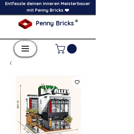
Entfessle deinen inneren Meisterbauer
mit Penny Bricks ❤️
®
Penny Bricks
-Einzelne Klemmbausteine im Pick a Brick
Stil-