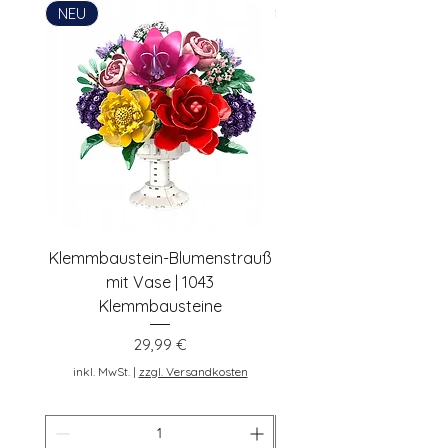
Postadresse: Lentruper Ring 19, DE-
NEU
NEU
48231 Warendorf, Deutschland,
pennybricks.de -
shop@pennybricks.de
Klemmbaustein-Blumenstrauß
Schwarze Klemmbaus
mit Vase | 1043
Rosen | 443 Klemmbau
Klemmbausteine
Preis
29,99 €
inkl. MwSt.
inkl. MwSt.
|
zzgl. Versandkosten