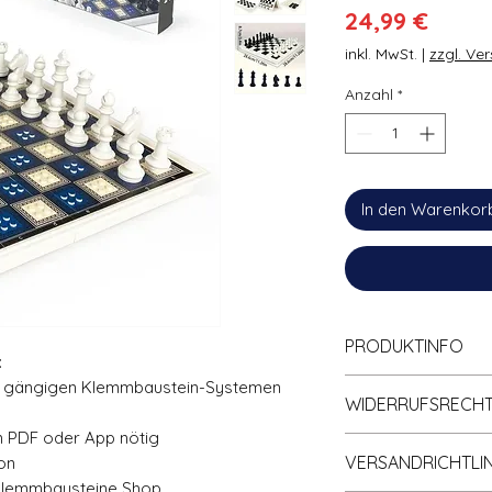
Preis
24,99 €
inkl. MwSt.
|
zzgl. Ve
Anzahl
*
In den Warenkor
PRODUKTINFO
:
🧱 100% Kompatibel
en gängigen Klemmbaustein-Systemen
WIDERRUFSRECH
Klemmbaustein-Sy
📘 Gedruckte Anlei
in PDF oder App nötig
Informationen zum 
♻️ Lieferung MIT Or
VERSANDRICHTLIN
ton
gleichnamigen Rubr
🚚 Versand aus d
Klemmbausteine Shop