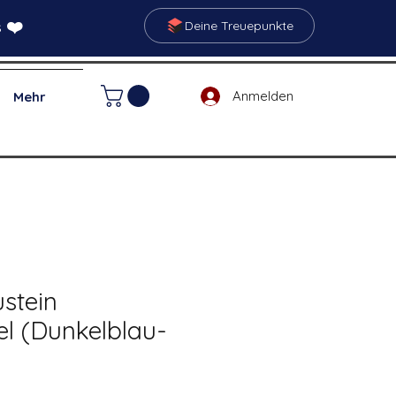
 ❤️
Deine Treuepunkte
Anmelden
Mehr
stein
el (Dunkelblau-