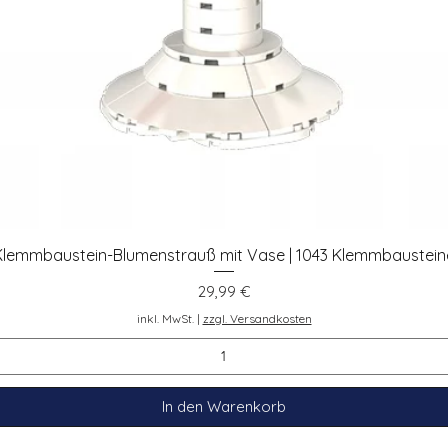
Klemmbaustein-Blumenstrauß mit Vase | 1043 Klemmbaustein
Schnellansicht
Preis
29,99 €
inkl. MwSt.
|
zzgl. Versandkosten
In den Warenkorb