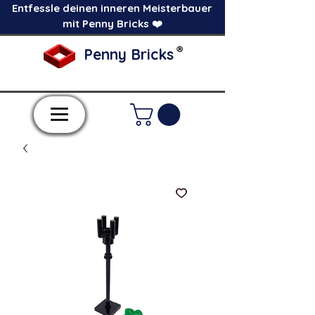
Entfessle deinen inneren Meisterbauer
mit Penny Bricks ❤️
®
Penny Bricks
-Einzelne Klemmbausteine im Pick a Brick
Stil-