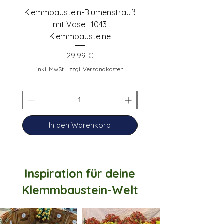
Klemmbaustein-Blumenstrauß
Schwarze Klemmbaus
mit Vase | 1043
Rosen | 443 Klemmbau
Klemmbausteine
Preis
29,99 €
inkl. MwSt.
inkl. MwSt.
|
zzgl. Versandkosten
In den Warenkorb
Inspiration für deine
Klemmbaustein-Welt