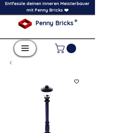
Entfessle deinen inneren Meisterbauer
mit Penny Bricks ❤️
®
Penny Bricks
-Einzelne Klemmbausteine im Pick a Brick
Stil-