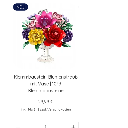
Postadresse: Lentruper Ring 19, DE-
NEU
NEU
48231 Warendorf, Deutschland,
pennybricks.de -
shop@pennybricks.de
Klemmbaustein-Blumenstrauß
Schwarze Klemmbaus
mit Vase | 1043
Rosen | 443 Klemmbau
Klemmbausteine
Preis
29,99 €
inkl. MwSt.
inkl. MwSt.
|
zzgl. Versandkosten