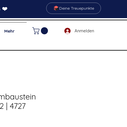
 ❤️
Deine Treuepunkte
Anmelden
Mehr
mbaustein
2 | 4727