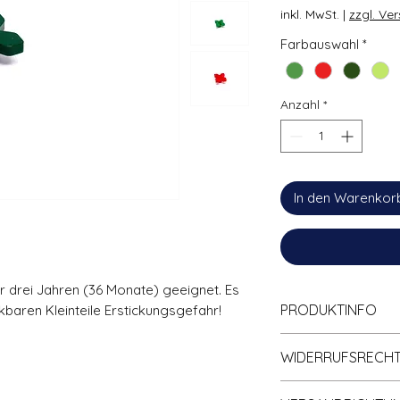
inkl. MwSt.
|
zzgl. Ve
Farbauswahl
*
Anzahl
*
In den Warenkor
ter drei Jahren (36 Monate) geeignet. Es
PRODUKTINFO
baren Kleinteile Erstickungsgefahr!
Zu
100% kompa
WIDERRUFSRECH
Klemmbaustein
Hohe Qualität; 
Informationen zum 