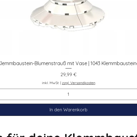
Klemmbaustein-Blumenstrauß mit Vase | 1043 Klemmbaustein
Schnellansicht
Preis
29,99 €
inkl. MwSt.
|
zzgl. Versandkosten
In den Warenkorb