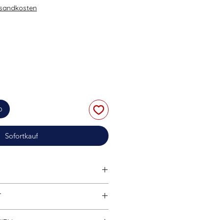
rsandkosten
b
Sofortkauf
tibel
mit anderen bekannten
T
marken.
Hohe Klemmkraft;
Widerrufsrecht finden Sie in der