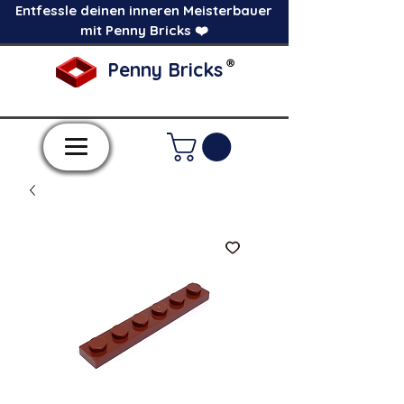
Entfessle deinen inneren Meisterbauer
mit Penny Bricks ❤️
®
Penny Bricks
-Einzelne Klemmbausteine im Pick a Brick
Stil-