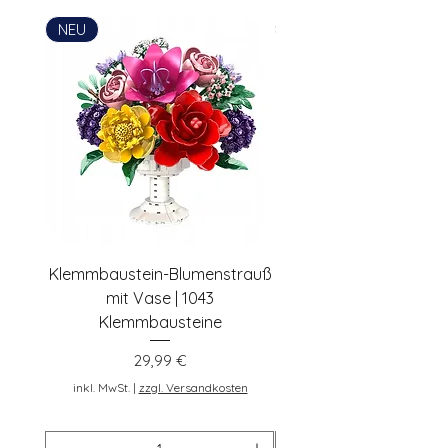
Postadresse: Lentruper Ring 19, DE-
NEU
NEU
48231 Warendorf, Deutschland,
pennybricks.de -
shop@pennybricks.de
Klemmbaustein-Blumenstrauß
Schwarze Klemmbaus
mit Vase | 1043
Rosen | 443 Klemmbau
Klemmbausteine
Preis
29,99 €
inkl. MwSt.
inkl. MwSt.
|
zzgl. Versandkosten