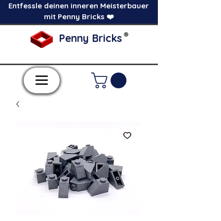
Entfessle deinen inneren Meisterbauer
mit Penny Bricks ❤️
®
Penny Bricks
-Einzelne Klemmbausteine im Pick a Brick
Stil-