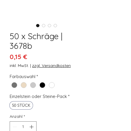
50 x Schräge |
3678b
Preis
0,15 €
inkl. MwSt.
|
zzgl. Versandkosten
Farbauswahl
*
Einzelstein oder Steine-Pack
*
50 STÜCK
Anzahl
*