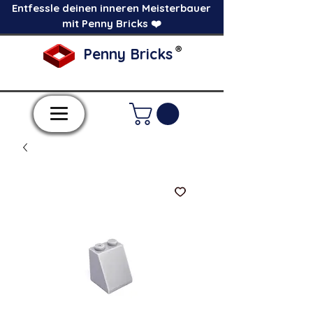
Entfessle deinen inneren Meisterbauer
mit Penny Bricks ❤️
®
Penny Bricks
-Einzelne Klemmbausteine im Pick a Brick
Stil-