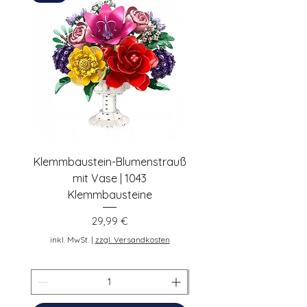
48231 Warendorf, Deutschland,
pennybricks.de -
shop@pennybricks.de
Klemmbaustein-Blumenstrauß
Schwarze Klemmbaus
mit Vase | 1043
Rosen | 443 Klemmbau
Klemmbausteine
Preis
29,99 €
inkl. MwSt.
inkl. MwSt.
|
zzgl. Versandkosten