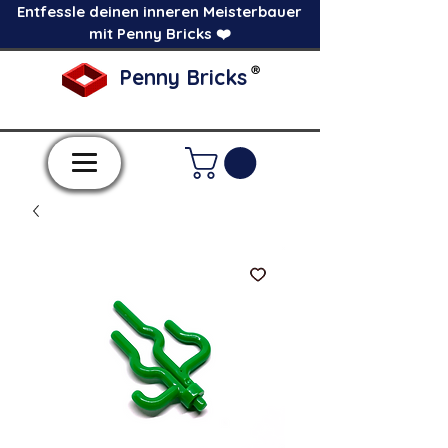
Entfessle deinen inneren Meisterbauer
mit Penny Bricks ❤️
®
Penny Bricks
-Einzelne Klemmbausteine im Pick a Brick
Stil-