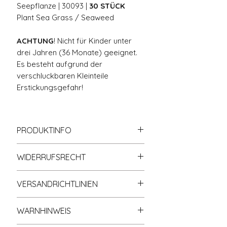
Seepflanze | 30093 |
30 STÜCK
Plant Sea Grass / Seaweed
ACHTUNG
! Nicht für Kinder unter
drei Jahren (36 Monate) geeignet.
Es besteht aufgrund der
verschluckbaren Kleinteile
Erstickungsgefahr!
PRODUKTINFO
Zu
100% kompatibel
mit
WIDERRUFSRECHT
anderen bekannten
Klemmbausteinmarken.
Informationen zum Widerrufsrecht
Hohe Qualität; Hohe Klemmkraft;
VERSANDRICHTLINIEN
finden Sie in der gleichnamigen
Nichtabfärbend.
Rubrik Widerrufsrecht (s.
Shop-
Der Versand erfolgt nach
Eigenhändig und individuell
Richtlinien
).
WARNHINWEIS
Zahlungseingang. Die
abgezählt und verpackt.
Bearbeitungszeit der Bestellung
Umweltfreundliches