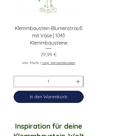
Klemmbaustein-Blumenstrauß
Schwarze Klemmbaus
mit Vase | 1043
Rosen | 443 Klemmbau
Klemmbausteine
Preis
29,99 €
inkl. MwSt.
inkl. MwSt.
|
zzgl. Versandkosten
In den Warenkorb
Inspiration für deine