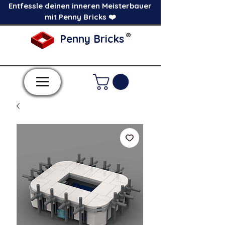
Entfessle deinen inneren Meisterbauer
mit Penny Bricks ❤️
®
Penny Bricks
-Einzelne Klemmbausteine im Pick a Brick
Stil-