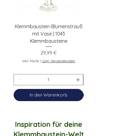
Klemmbaustein-Blumenstrauß
Schwarze Klemmbaus
mit Vase | 1043
Rosen | 443 Klemmbau
Klemmbausteine
Preis
29,99 €
inkl. MwSt.
inkl. MwSt.
|
zzgl. Versandkosten
In den Warenkorb
Inspiration für deine
Klemmbaustein-Welt