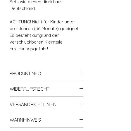
Sets wie dieses direkt aus
Deutschland.
ACHTUNG! Nicht für Kinder unter
drei Jahren (36 Monate) geeignet.
Es besteht aufgrund der
verschluckbaren Kleinteile
Erstickungsgefahr!
PRODUKTINFO
🧱 100% Kompatibel mit allen
WIDERRUFSRECHT
gängigen Klemmbaustein-
Systemen und Marken
Informationen zum Widerrufsrecht
📘 Einfache PDF-Anleitung
VERSANDRICHTLINIEN
finden Sie in der gleichnamigen
♻️ Lieferung MIT
Rubrik Widerrufsrecht (s.
Shop-
Der Versand erfolgt nach
Originalverpackung
Richtlinien
).
WARNHINWEIS
Zahlungseingang. Die
🚚 Schneller Versand aus
Bearbeitungszeit der Bestellung
deutschem Klemmbausteine
ACHTUNG! Nicht für Kinder unter