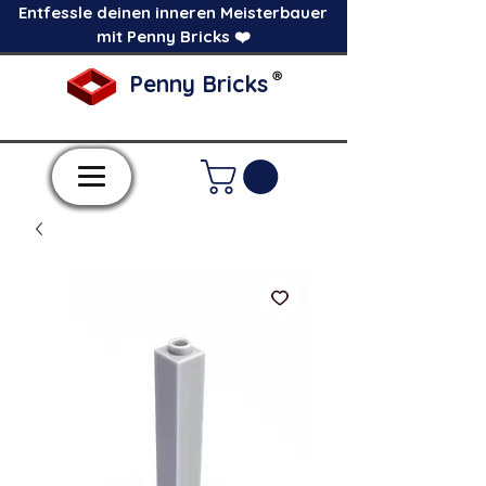
Entfessle deinen inneren Meisterbauer
mit Penny Bricks ❤️
®
Penny Bricks
-Einzelne Klemmbausteine im Pick a Brick
Stil-