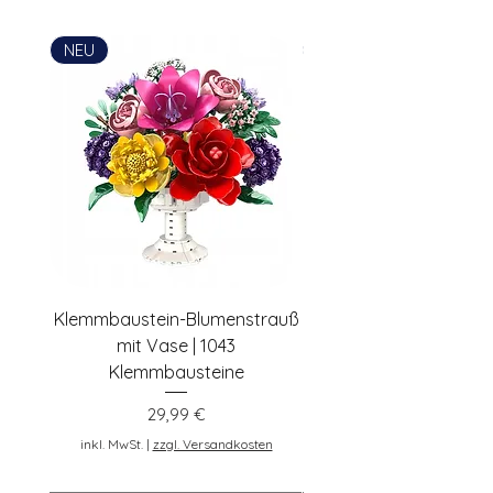
Simon Habenicht
Postadresse: Lentruper Ring 19, DE-
NEU
NEU
48231 Warendorf, Deutschland,
pennybricks.de -
shop@pennybricks.de
Klemmbaustein-Blumenstrauß
Schwarze Klemmbaus
mit Vase | 1043
Rosen | 443 Klemmbau
Klemmbausteine
Preis
29,99 €
inkl. MwSt.
inkl. MwSt.
|
zzgl. Versandkosten