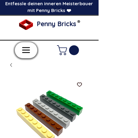
Entfessle deinen inneren Meisterbauer
mit Penny Bricks ❤️
®
Penny Bricks
-Einzelne Klemmbausteine im Pick a Brick
Stil-