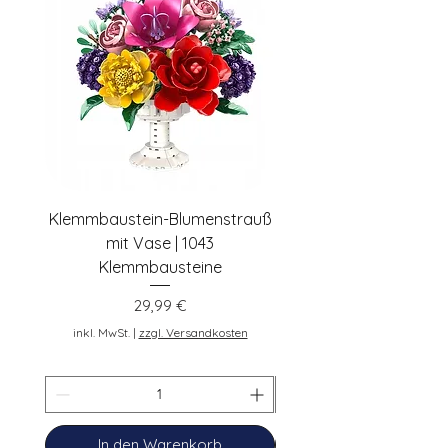
pennybricks.de -
shop@pennybricks.de
Klemmbaustein-Blumenstrauß
Schwarze Klemmbaus
mit Vase | 1043
Rosen | 443 Klemmbau
Klemmbausteine
Preis
29,99 €
inkl. MwSt.
inkl. MwSt.
|
zzgl. Versandkosten
In den Warenkorb