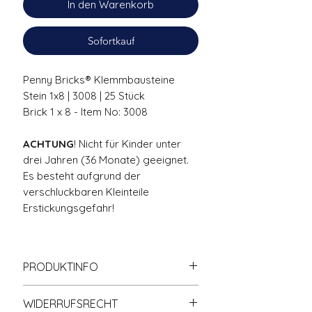
In den Warenkorb
Sofortkauf
Penny Bricks® Klemmbausteine
Stein 1x8 | 3008 | 25 Stück
Brick 1 x 8 - Item No: 3008
ACHTUNG
! Nicht für Kinder unter
drei Jahren (36 Monate) geeignet.
Es besteht aufgrund der
verschluckbaren Kleinteile
Erstickungsgefahr!
PRODUKTINFO
Zu
100% kompatibel
mit
WIDERRUFSRECHT
anderen bekannten