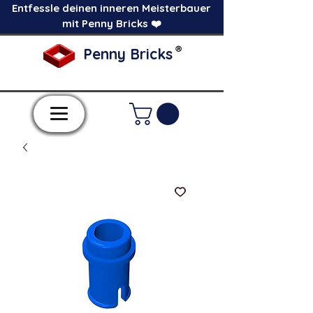
Entfessle deinen inneren Meisterbauer
mit Penny Bricks ❤️
®
Penny Bricks
-Einzelne Klemmbausteine im Pick a Brick
Stil-