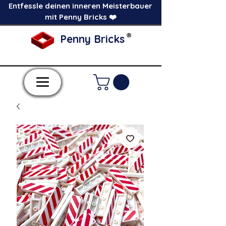
Entfessle deinen inneren Meisterbauer
mit Penny Bricks ❤️
®
Penny Bricks
-Einzelne Klemmbausteine im Pick a Brick
Stil-