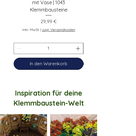
mit Vase | 1043
Rosen | 443 Klemmbau
Klemmbausteine
Preis
29,99 €
inkl. MwSt.
inkl. MwSt.
|
zzgl. Versandkosten
In den Warenkorb
Inspiration für deine
Klemmbaustein-Welt