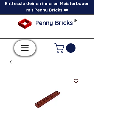
Entfessle deinen inneren Meisterbauer
mit Penny Bricks ❤️
®
Penny Bricks
-Einzelne Klemmbausteine im Pick a Brick
Stil-