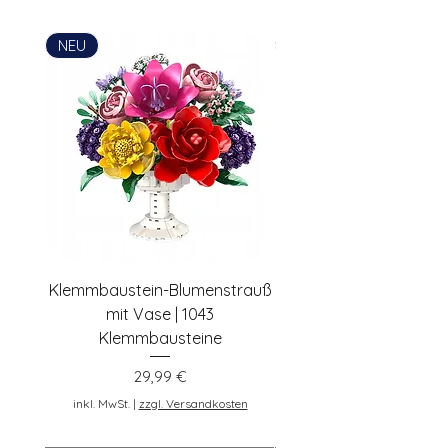
Simon Habenicht
Postadresse: Lentruper Ring 19, DE-
NEU
NEU
48231 Warendorf, Deutschland,
pennybricks.de -
shop@pennybricks.de
Klemmbaustein-Blumenstrauß
Schwarze Klemmbaus
mit Vase | 1043
Rosen | 443 Klemmbau
Klemmbausteine
Preis
29,99 €
inkl. MwSt.
inkl. MwSt.
|
zzgl. Versandkosten