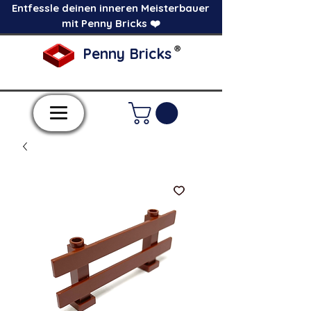
Entfessle deinen inneren Meisterbauer
mit Penny Bricks ❤️
®
Penny Bricks
-Einzelne Klemmbausteine im Pick a Brick
Stil-