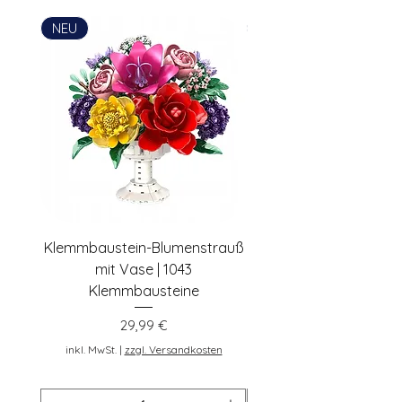
Postadresse: Lentruper Ring 19, DE-
NEU
NEU
48231 Warendorf, Deutschland,
pennybricks.de -
shop@pennybricks.de
Klemmbaustein-Blumenstrauß
Schwarze Klemmbaus
mit Vase | 1043
Rosen | 443 Klemmbau
Klemmbausteine
Preis
29,99 €
inkl. MwSt.
inkl. MwSt.
|
zzgl. Versandkosten