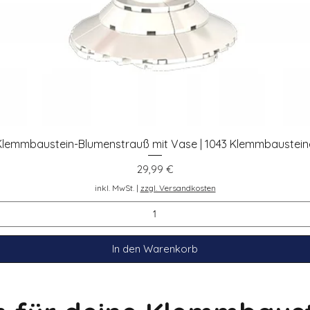
Klemmbaustein-Blumenstrauß mit Vase | 1043 Klemmbaustein
Schnellansicht
Preis
29,99 €
inkl. MwSt.
|
zzgl. Versandkosten
In den Warenkorb