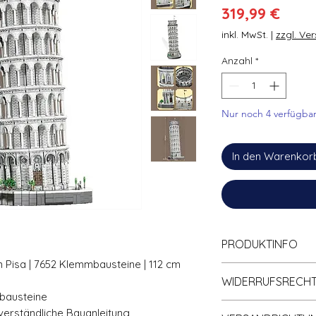
Preis
319,99 €
inkl. MwSt.
|
zzgl. Ve
Anzahl
*
Nur noch 4 verfügba
In den Warenkor
PRODUKTINFO
 Pisa | 7652 Klemmbausteine | 112 cm
Zu
100% kompa
WIDERRUFSRECH
Klemmbaustein
bausteine
Empfohlenes Al
Informationen zum 
 verständliche Bauanleitung