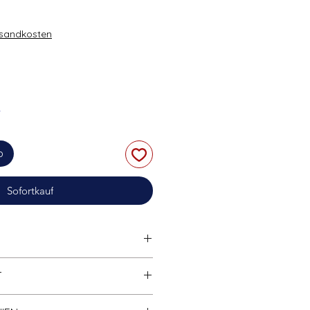
rsandkosten
r
b
Sofortkauf
tibel
mit anderen bekannten
T
marken.
ter:
ab 12 Jahren
Widerrufsrecht finden Sie in der