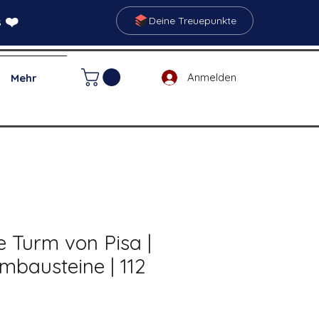
 ❤️
Deine Treuepunkte
Anmelden
Mehr
e Turm von Pisa |
mbausteine | 112