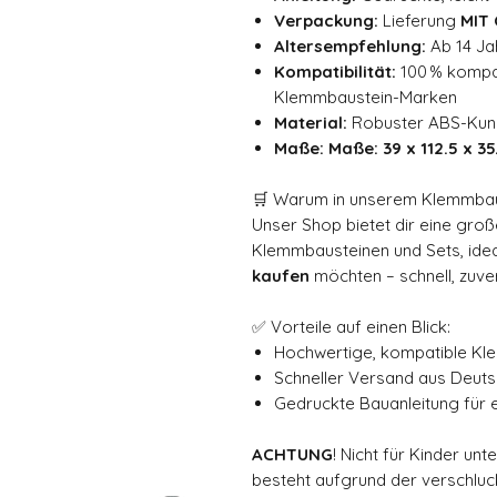
Verpackung:
Lieferung
MIT 
Altersempfehlung:
Ab 14 Ja
Kompatibilität:
100 % kompa
Klemmbaustein-Marken
Material:
Robuster ABS-Kuns
Maße: Maße: 39 x 112.5 x 35
🛒 Warum in unserem Klemmbau
Unser Shop bietet dir eine gro
Klemmbausteinen und Sets, ideal
kaufen
möchten – schnell, zuver
✅ Vorteile auf einen Blick:
Hochwertige, kompatible K
Schneller Versand aus Deuts
Gedruckte Bauanleitung für 
ACHTUNG
! Nicht für Kinder un
besteht aufgrund der verschluck