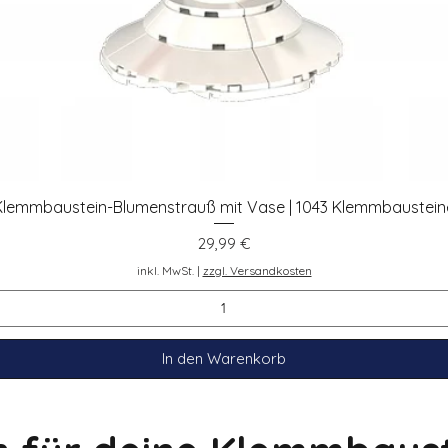
Klemmbaustein-Blumenstrauß mit Vase | 1043 Klemmbaustein
Schnellansicht
Preis
29,99 €
inkl. MwSt.
|
zzgl. Versandkosten
In den Warenkorb