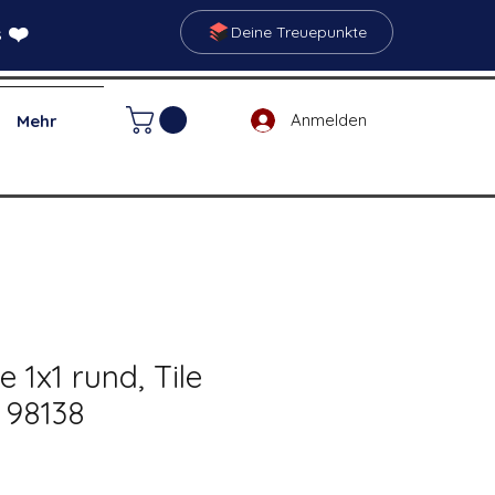
 ❤️
Deine Treuepunkte
Anmelden
Mehr
e 1x1 rund, Tile
| 98138