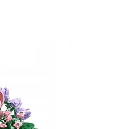
uper Ring 19, DE-48231
land, pennybricks.de -
.de
NEU