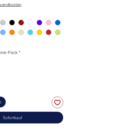
rsandkosten
eine-Pack
*
b
Sofortkauf