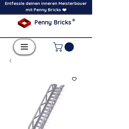
Entfessle deinen inneren Meisterbauer
mit Penny Bricks ❤️
®
Penny Bricks
-Einzelne Klemmbausteine im Pick a Brick
Stil-