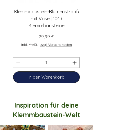
Klemmbaustein-Blumenstrauß
Schwarze Klemmbaus
mit Vase | 1043
Rosen | 443 Klemmbau
Klemmbausteine
Preis
29,99 €
inkl. MwSt.
inkl. MwSt.
|
zzgl. Versandkosten
In den Warenkorb
Inspiration für deine
Klemmbaustein-Welt