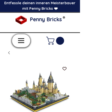
Entfessle deinen inneren Meisterbauer
mit Penny Bricks ❤️
®
Penny Bricks
-Einzelne Klemmbausteine im Pick a Brick
Stil-