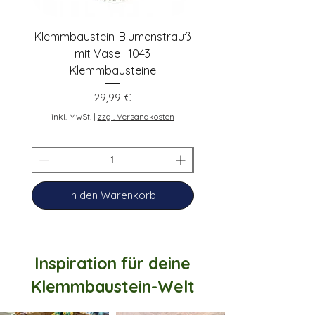
Jahren
Schwierigkeitsgrad:
Mittel –
Klemmbaustein-Blumenstrauß
Schwarze Klemmbaus
ideal für Fortgeschrittene und
mit Vase | 1043
Rosen | 443 Klemmbau
kreative Einsteiger
Klemmbausteine
Verpackung:
Versand ohne
Originalverpackung –
Preis
29,99 €
inkl. MwSt.
ressourcenschonend und
inkl. MwSt.
|
zzgl. Versandkosten
kompakt
Anleitung:
Detaillierte
Bauanleitung (gedruckt)
Umweltfreundliches
Verpackungsmaterial
(u.a.
In den Warenkorb
Standbodenbeutel aus
Kraftpapier).
Inspiration für deine
Klemmbaustein-Welt