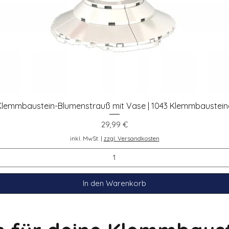
Klemmbaustein-Blumenstrauß mit Vase | 1043 Klemmbaustein
Schnellansicht
Preis
29,99 €
inkl. MwSt.
|
zzgl. Versandkosten
In den Warenkorb