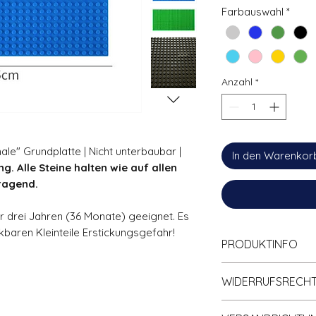
Farbauswahl
*
Anzahl
*
ale" Grundplatte | Nicht unterbaubar |
In den Warenkor
g. Alle Steine halten wie auf allen
ragend.
ter drei Jahren (36 Monate) geeignet. Es
baren Kleinteile Erstickungsgefahr!
PRODUKTINFO
Zu
100% kompa
WIDERRUFSRECH
Klemmbaustein
Hohe Qualität; 
Informationen zum 