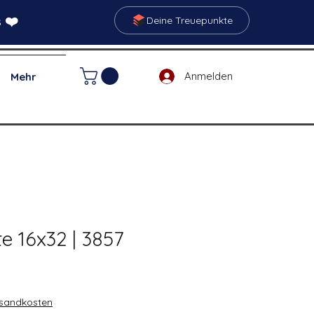
 ❤️
Deine Treuepunkte
Anmelden
Mehr
e 16x32 | 3857
rsandkosten