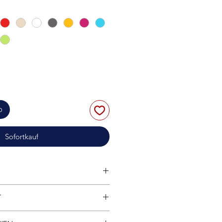
b
Sofortkauf
tibel
mit anderen bekannten
T
marken.
Hohe Klemmkraft;
Widerrufsrecht finden Sie in der