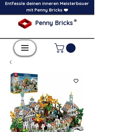
Entfessle deinen inneren Meisterbauer
mit Penny Bricks ❤️
®
Penny Bricks
-Einzelne Klemmbausteine im Pick a Brick
Stil-