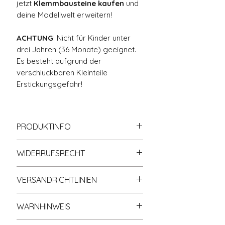
jetzt
Klemmbausteine kaufen
und
deine Modellwelt erweitern!
ACHTUNG
! Nicht für Kinder unter
drei Jahren (36 Monate) geeignet.
Es besteht aufgrund der
verschluckbaren Kleinteile
Erstickungsgefahr!
PRODUKTINFO
Zu
100% kompatibel
mit
WIDERRUFSRECHT
anderen bekannten
Klemmbausteinmarken.
Informationen zum Widerrufsrecht
🚂 MJI 13017 Magic Train –
VERSANDRICHTLINIEN
finden Sie in der gleichnamigen
Fantasievolles Klemmbaustein-
Rubrik Widerrufsrecht (s.
Shop-
Der Versand erfolgt nach
Zugmodell | Ohne
Richtlinien
).
WARNHINWEIS
Zahlungseingang. Die
Originalverpackung
Bearbeitungszeit der Bestellung
Erlebe das faszinierende
MJI
ACHTUNG! Nicht für Kinder unter