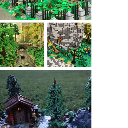
Klemmbausteine Shop kaufen?
Empfohlenes Alter:
ab 12 Jahren
Material:
Hochwertiger ABS-
Kunststoff