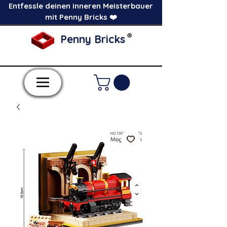
Entfessle deinen inneren Meisterbauer
mit Penny Bricks ❤️
®
Penny Bricks
-Einzelne Klemmbausteine im Pick a Brick
Stil-