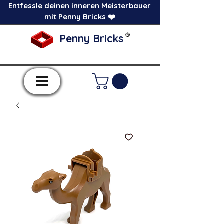
Entfessle deinen inneren Meisterbauer
mit Penny Bricks ❤️
®
Penny Bricks
-Einzelne Klemmbausteine im Pick a Brick
Stil-