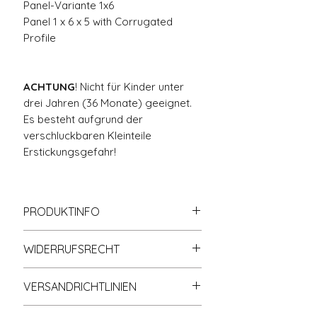
Panel-Variante 1x6
Panel 1 x 6 x 5 with Corrugated
Profile
ACHTUNG
! Nicht für Kinder unter
drei Jahren (36 Monate) geeignet.
Es besteht aufgrund der
verschluckbaren Kleinteile
Erstickungsgefahr!
PRODUKTINFO
Zu
100% kompatibel
mit
WIDERRUFSRECHT
anderen bekannten
Klemmbausteinmarken.
Informationen zum Widerrufsrecht
Hohe Qualität; Hohe Klemmkraft;
VERSANDRICHTLINIEN
finden Sie in der gleichnamigen
Nichtabfärbend.
Rubrik Widerrufsrecht (s.
Shop-
Der Versand erfolgt nach
Eigenhändig und individuell