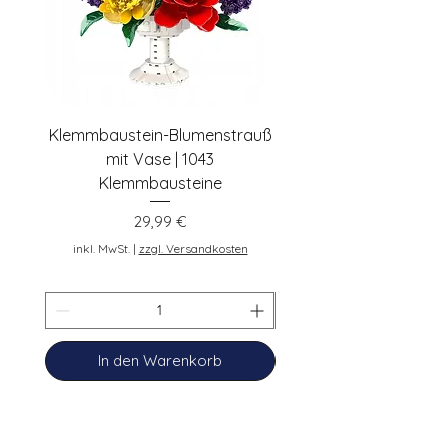
Klemmbaustein-Blumenstrauß
Schwarze Klemmbaus
mit Vase | 1043
Rosen | 443 Klemmbau
Klemmbausteine
Preis
29,99 €
inkl. MwSt.
inkl. MwSt.
|
zzgl. Versandkosten
In den Warenkorb