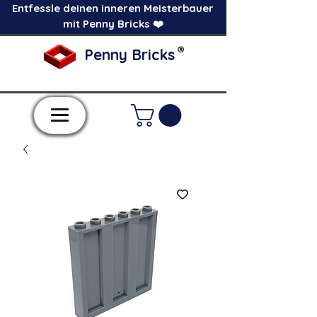
Entfessle deinen inneren Meisterbauer
mit Penny Bricks ❤️
®
Penny Bricks
-Einzelne Klemmbausteine im Pick a Brick
Stil-