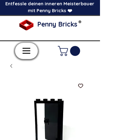
Entfessle deinen inneren Meisterbauer
mit Penny Bricks ❤️
®
Penny Bricks
-Einzelne Klemmbausteine im Pick a Brick
Stil-