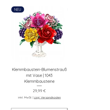
Simon Habenicht
Postadresse: Lentruper Ring 19, DE-
NEU
NEU
48231 Warendorf, Deutschland,
pennybricks.de -
shop@pennybricks.de
Klemmbaustein-Blumenstrauß
Schwarze Klemmbaus
mit Vase | 1043
Rosen | 443 Klemmbau
Klemmbausteine
Preis
29,99 €
inkl. MwSt.
inkl. MwSt.
|
zzgl. Versandkosten