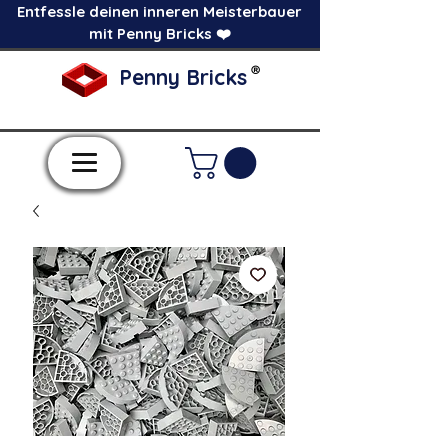
Entfessle deinen inneren Meisterbauer
mit Penny Bricks ❤️
®
Penny Bricks
-Einzelne Klemmbausteine im Pick a Brick
Stil-