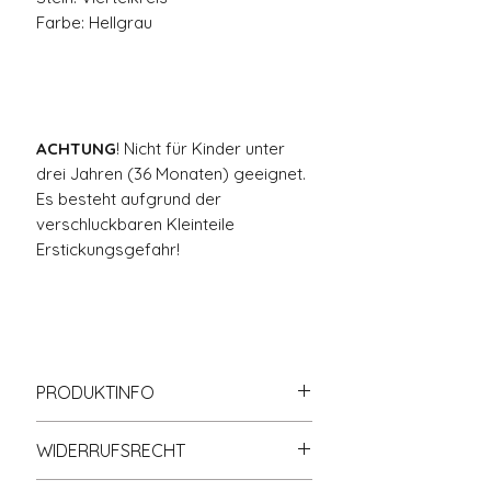
Farbe: Hellgrau
ACHTUNG
! Nicht für Kinder unter
drei Jahren (36 Monaten) geeignet.
Es besteht aufgrund der
verschluckbaren Kleinteile
Erstickungsgefahr!
PRODUKTINFO
Zu
100% kompatibel
mit
WIDERRUFSRECHT
anderen bekannten
Klemmbausteinmarken.
Nähere Informationen zum