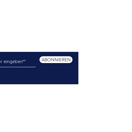
.
sind Sie immer auf dem
rden als erstes über neue und
teine informiert!
ABONNIEREN
er Mail-Adresse stimmen Sie
unserer
Datenschutzerklärung
zu.