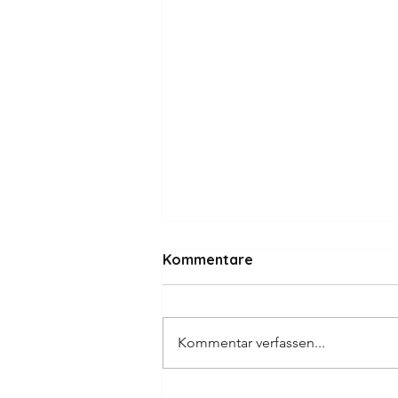
Kommentare
Kommentar verfassen...
1440 KG alte & neue Penny