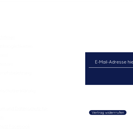
Sets!
Shop
Mit dem Abonnement 
htlinien
neusten Stand und we
hlmöglichkeiten
exklusiv verfügbare S
sand
ressum
rrufsbelehrung
**Mit der Eingabe Ihr
schutzerklärung
unseren
AGB
, sowie 
eriegesetzhinweise
um und Datenschutz für
Vertrag widerrrufen
am
hutz Facebook