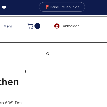
 ❤️
Deine Treuepunkte
Anmelden
Mehr
chen
on 60€. Das 