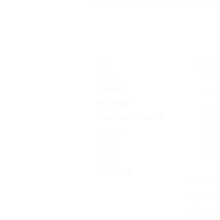
Bricks + 20% Rabatt auf
alle Steine!
Start
Shop-Ric
Shop
-
Beza
Kiloware
-
Ver
Set-Shop
-Imp
Über Penny Bricks
®
-Wide
Aktuelles
-AGB
Kontakt
-Daten
Suche
-
Batt
B2B-Shop
Impress
FAQs
Instagr
Treueprogramm
Datensc
Empfehlungsprogramm