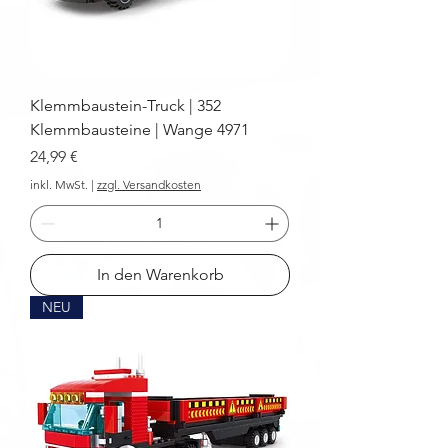
Klemmbaustein-Truck | 352
Klemmbausteine | Wange 4971
Preis
24,99 €
inkl. MwSt.
|
zzgl. Versandkosten
In den Warenkorb
NEU