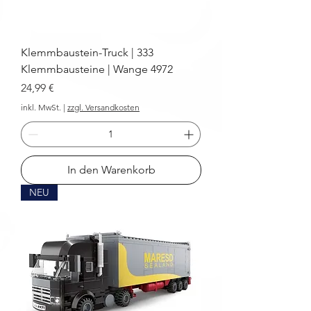
Klemmbaustein-Truck | 333
Klemmbausteine | Wange 4972
Preis
24,99 €
inkl. MwSt.
|
zzgl. Versandkosten
In den Warenkorb
NEU