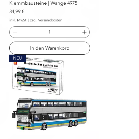
Klemmbausteine | Wange 4975
Preis
34,99 €
inkl. MwSt.
|
zzgl. Versandkosten
In den Warenkorb
NEU