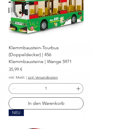
Klemmbaustein-Tourbus
(Doppeldecker) | 456
Klemmbausteine | Wange 5971
Preis
35,99 €
inkl. MwSt.
|
zzgl. Versandkosten
In den Warenkorb
NEU