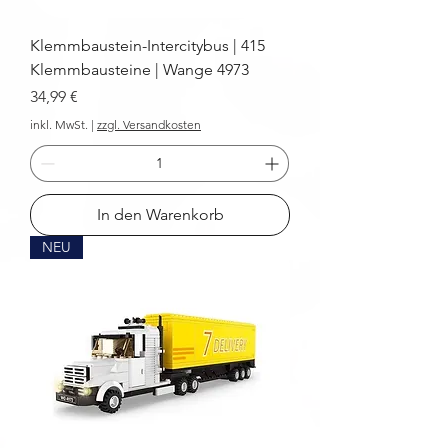
Klemmbaustein-Intercitybus | 415
Klemmbausteine | Wange 4973
Preis
34,99 €
inkl. MwSt.
|
zzgl. Versandkosten
In den Warenkorb
NEU