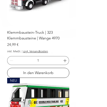
Klemmbaustein-Truck | 323
Klemmbausteine | Wange 4970
Preis
24,99 €
inkl. MwSt.
|
zzgl. Versandkosten
In den Warenkorb
NEU