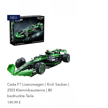
wöchentlich!
NEU
Cada F1 Lizenzwagen | Kick Sauber |
2553 Klemmbausteine | 80
bedruckte Teile
Preis
149,99 €