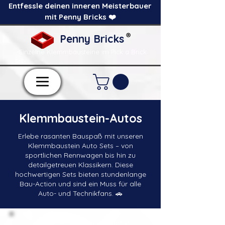
Entfessle deinen inneren Meisterbauer
mit Penny Bricks ❤️
®
Penny Bricks
-Einzelne Klemmbausteine im Pick a Brick
Stil-
Klemmbaustein-Autos
Erlebe rasanten Bauspaß mit unseren
Klemmbaustein Auto Sets – von
sportlichen Rennwagen bis hin zu
detailgetreuen Klassikern. Diese
hochwertigen Sets bieten stundenlange
Bau-Action und sind ein Muss für alle
Auto- und Technikfans. 🚗
📈
Das Set-Sortiment wächst