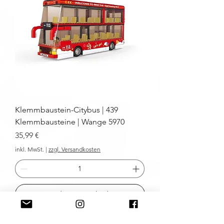
Klemmbaustein-Citybus | 439
Klemmbausteine | Wange 5970
Preis
35,99 €
inkl. MwSt.
|
zzgl. Versandkosten
In den Warenkorb
NEU