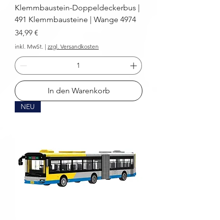
Klemmbaustein-Doppeldeckerbus |
491 Klemmbausteine | Wange 4974
Preis
34,99 €
inkl. MwSt.
|
zzgl. Versandkosten
In den Warenkorb
NEU