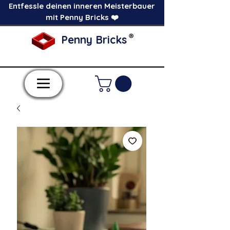
Entfessle deinen inneren Meisterbauer
mit Penny Bricks ❤️
®
Penny Bricks
-Einzelne Klemmbausteine im Pick a Brick
Stil-