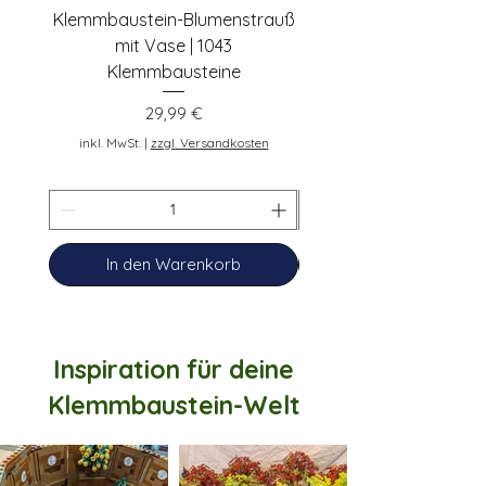
Klemmbaustein-Blumenstrauß
Schwarze Klemmbaus
mit Vase | 1043
Rosen | 443 Klemmbau
Klemmbausteine
Preis
29,99 €
inkl. MwSt.
inkl. MwSt.
|
zzgl. Versandkosten
In den Warenkorb
Inspiration für deine
Klemmbaustein-Welt