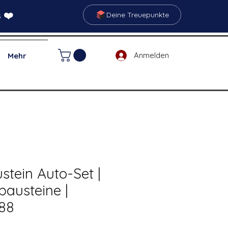
 ❤️
Deine Treuepunkte
Anmelden
Mehr
tein Auto-Set |
austeine |
88