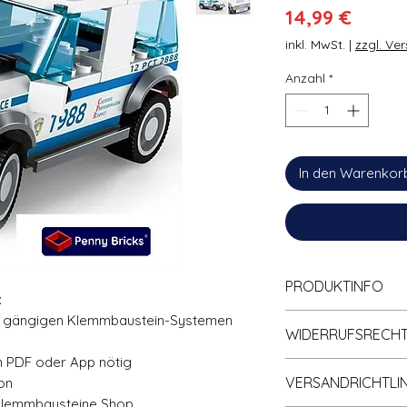
Preis
14,99 €
inkl. MwSt.
|
zzgl. Ve
Anzahl
*
In den Warenkor
PRODUKTINFO
:
🧱 100% Kompatibel
en gängigen Klemmbaustein-Systemen
WIDERRUFSRECH
Klemmbaustein-Sy
📘 Gedruckte Anlei
in PDF oder App nötig
Informationen zum 
♻️ Lieferung MIT O
VERSANDRICHTLIN
ton
gleichnamigen Rubr
🚚 Schneller Vers
Klemmbausteine Shop