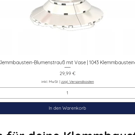
Klemmbaustein-Blumenstrauß mit Vase | 1043 Klemmbaustein
Schnellansicht
Preis
29,99 €
inkl. MwSt.
|
zzgl. Versandkosten
In den Warenkorb