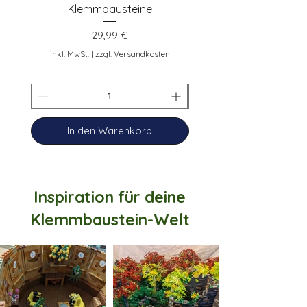
Klemmbausteine
Preis
29,99 €
inkl. MwSt.
inkl. MwSt.
|
zzgl. Versandkosten
In den Warenkorb
Inspiration für deine
Klemmbaustein-Welt