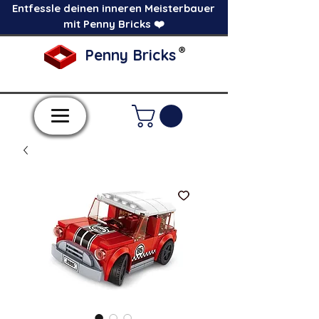
Entfessle deinen inneren Meisterbauer
mit Penny Bricks ❤️
®
Penny Bricks
-Einzelne Klemmbausteine im Pick a Brick
Stil-