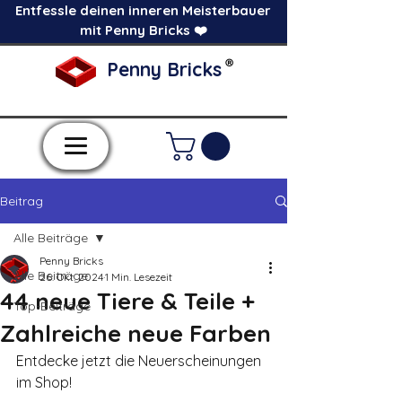
Entfessle deinen inneren Meisterbauer
mit Penny Bricks ❤️
®
Penny Bricks
-Einzelne Klemmbausteine im Pick a Brick
Stil-
Beitrag
Alle Beiträge
Penny Bricks
Alle Beiträge
26. Okt. 2024
1 Min. Lesezeit
44 neue Tiere & Teile +
Top-Beiträge
Zahlreiche neue Farben
Entdecke jetzt die Neuerscheinungen 
im Shop!