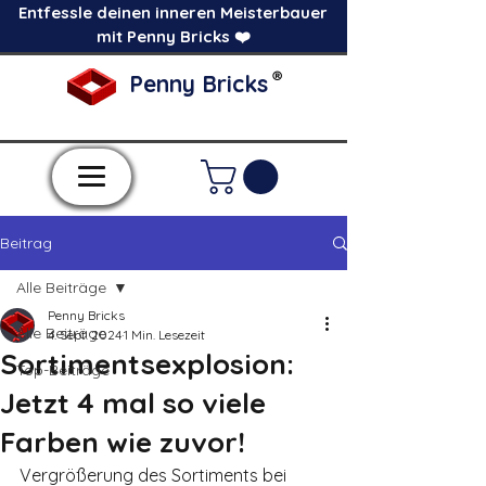
Entfessle deinen inneren Meisterbauer
mit Penny Bricks ❤️
®
Penny Bricks
-Einzelne Klemmbausteine im Pick a Brick
Stil-
Beitrag
Alle Beiträge
Penny Bricks
Alle Beiträge
4. Sept. 2024
1 Min. Lesezeit
Sortimentsexplosion:
Top-Beiträge
Jetzt 4 mal so viele
Farben wie zuvor!
Vergrößerung des Sortiments bei 