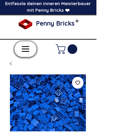
Entfessle deinen inneren Meisterbauer
mit Penny Bricks ❤️
®
Penny Bricks
-Einzelne Klemmbausteine im Pick a Brick
Stil-