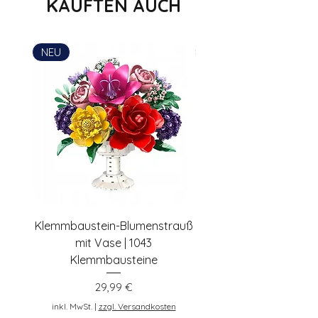
KAUFTEN AUCH
Penny Bricks®, Penny Bricks Inh.
Simon Habenicht
Postadresse: Lentruper Ring 19, DE-
NEU
NEU
48231 Warendorf, Deutschland,
pennybricks.de -
shop@pennybricks.de
Klemmbaustein-Blumenstrauß
Schwarze Klemmbaus
mit Vase | 1043
Rosen | 443 Klemmbau
Klemmbausteine
Preis
29,99 €
inkl. MwSt.
inkl. MwSt.
|
zzgl. Versandkosten