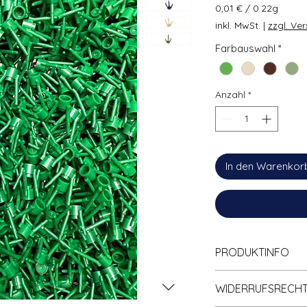
0,01 €
/
0.22g
0,01 €
inkl. MwSt.
|
zzgl. Ve
pro
0.22
Farbauswahl
*
Gramm
Anzahl
*
In den Warenkor
PRODUKTINFO
Klemmbaustein Ki
WIDERRUFSRECH
Brick