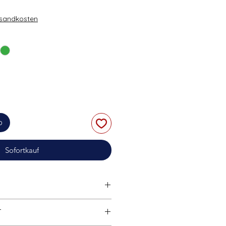
rsandkosten
b
Sofortkauf
loware | Bulk Bricks | Pick a
T