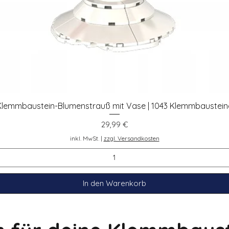
Klemmbaustein-Blumenstrauß mit Vase | 1043 Klemmbaustein
Schnellansicht
Preis
29,99 €
inkl. MwSt.
|
zzgl. Versandkosten
In den Warenkorb