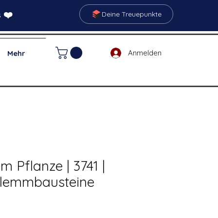
 ❤️
Deine Treuepunkte
Anmelden
Mehr
m Pflanze | 3741 |
Klemmbausteine