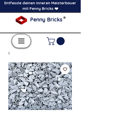
Entfessle deinen inneren Meisterbauer
mit Penny Bricks ❤️
®
Penny Bricks
-Einzelne Klemmbausteine im Pick a Brick
Stil-