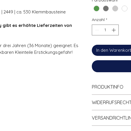
Gramm
 | 2449 | ca. 530 Klemmbausteine
Anzahl
*
 gibt es erhöhte Lieferzeiten von
ter drei Jahren (36 Monate) geeignet. Es
In den Warenkor
baren Kleinteile Erstickungsgefahr!
PRODUKTINFO
Zu
100% kompa
WIDERRUFSRECH
Klemmbaustein
Hohe Qualität; 
Informationen zum 
Nichtabfärbend.
VERSANDRICHTLIN
gleichnamigen Rubr
Eigenhändig un
Richtlinien
).
Der Versand erfolg
verpackt.