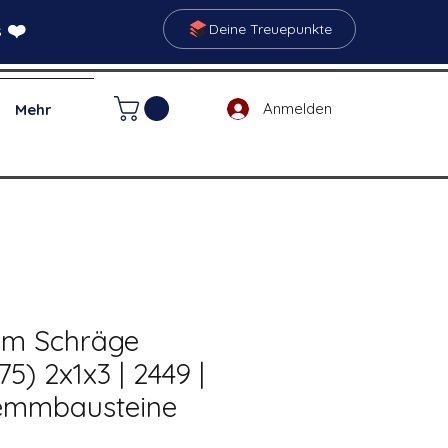
 ❤️
Deine Treuepunkte
Anmelden
Mehr
mm Schräge
(75) 2x1x3 | 2449 |
lemmbausteine