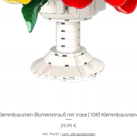
Klemmbaustein-Blumenstrauß mit Vase | 1043 Klemmbaustein
Schnellansicht
Preis
29,99 €
inkl. MwSt.
|
zzgl. Versandkosten